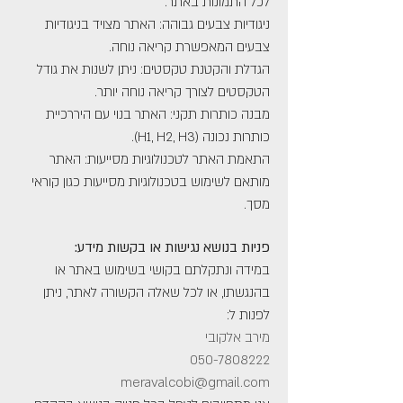
לכל התמונות באתר.
ניגודיות צבעים גבוהה: האתר מצויד בניגודיות
צבעים המאפשרת קריאה נוחה.
הגדלת והקטנת טקסטים: ניתן לשנות את גודל
הטקסטים לצורך קריאה נוחה יותר.
מבנה כותרות תקני: האתר בנוי עם היררכיית
כותרות נכונה (H1, H2, H3).
התאמת האתר לטכנולוגיות מסייעות: האתר
מותאם לשימוש בטכנולוגיות מסייעות כגון קוראי
מסך.
פניות בנושא נגישות או בקשות מידע:
במידה ונתקלתם בקושי בשימוש באתר או
בהנגשתו, או לכל שאלה הקשורה לאתר, ניתן
לפנות ל:
מירב אלקובי
050-7808222
meravalcobi@gmail.com