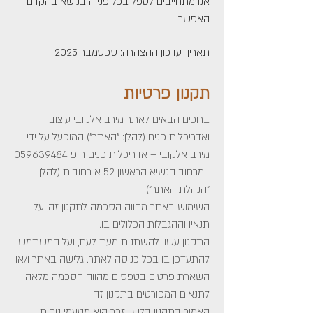
אנו מתחייבים לטפל בכל פנייה בנושא בהקדם
האפשרי.
תאריך עדכון ההצהרה: ספטמבר 2025
תקנון פרטיות
ברוכים הבאים לאתר מירב אלקובי עיצוב
ואדריכלות פנים (להלן: "האתר") המופעל על ידי
מירב אלקובי – אדריכלית פנים ח.פ
059639484
מרחוב הנשיא הראשון 52 א רחובות (להלן:
"הנהלת האתר").
השימוש באתר מהווה הסכמה לתקנון זה, על
תנאיו וההגבלות הכלולים בו.
התקנון עשוי להשתנות מעת לעת, ועל המשתמש
להתעדכן בו בכל כניסה לאתר. גלישה באתר ו/או
השארת פרטים בטפסים מהווה הסכמה מלאה
לתנאים המפורטים בתקנון זה.
האמור בתקנון בלשון זכר הוא מטעמי נוחות