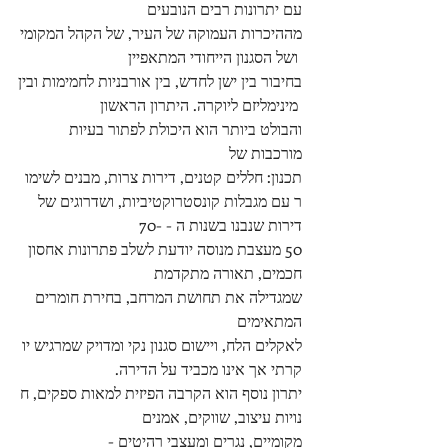
עם יתרונות רבים הנובעים 
מההיכרות העמוקה של העיר, של הקהל המקומי
 ושל הסגנון הייחודי המתאפיין 
בחיבור בין ישן לחדש, בין אורבניות לחמימות ובין
 מינימליזם ליוקרה. היתרון הראשון 
והבולט ביותר הוא היכולת לפתור בעיות 
מורכבות של 
תכנון: חללים קטנים, דירות צרות, מבנים לשימו
ר עם מגבלות קונסטרוקטיביות, ושדרוגים של 
דירות שנבנו בשנות ה - 70-
50 מעצבת מנוסה יודעת לשלב פתרונות אחסון 
חכמים, תאורה מתקדמת 
שמגדילה את תחושת המרחב, בחירת חומרים 
המתאימים 
לאקלים הלח, ויישום סגנון נקי ומדויק שמרגיש יו
קרתי אך אינו מכביד על הדירה.
יתרון נוסף הוא הקרבה הפיזית למאות ספקים, ח
נויות עיצוב, שווקים, אמנים 
מקומיים, נגרים ומעצבי רהיטים - 